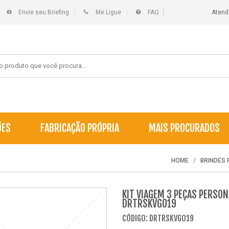
Envie seu Briefing
Me Ligue
FAQ
Atend
ÕES
FABRICAÇÃO PRÓPRIA
MAIS PROCURADOS
HOME
BRINDES
KIT VIAGEM 3 PEÇAS PERSON
DRTRSKVG019
CÓDIGO: DRTRSKVG019