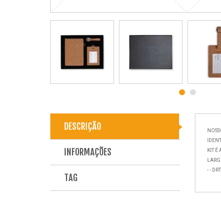
DESCRIÇÃO
NOSSO
IDEN
INFORMAÇÕES
KIT 
LARGU
- - D
TAG