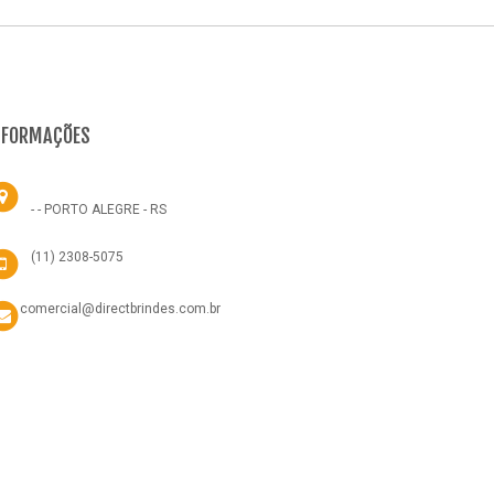
NFORMAÇÕES
- - PORTO ALEGRE - RS
(11) 2308-5075
comercial@directbrindes.com.br