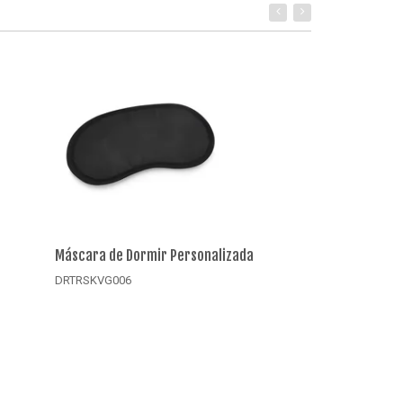
Máscara de Dormir Personalizada
Tag de Identifi
DRTRSKVG006
DRTRSKVG009
Detalhes
Detalhes