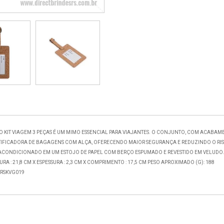
 KIT VIAGEM 3 PEÇAS É UM MIMO ESSENCIAL PARA VIAJANTES. O CONJUNTO, COM ACABAME
TIFICADORA DE BAGAGENS COM ALÇA, OFERECENDO MAIOR SEGURANÇA E REDUZINDO O RISC
É ACONDICIONADO EM UM ESTOJO DE PAPEL COM BERÇO ESPUMADO E REVESTIDO EM VELUDO
RA : 21,8 CM X ESPESSURA : 2,3 CM X COMPRIMENTO : 17,5 CM PESO APROXIMADO (G): 188
RTRSKVG019