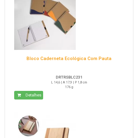
Bloco Caderneta Ecológica Com Pauta
DRTRSBLC231
L 14,6 | A 17,9 | P 1,8 cm
176 g
Detalhes