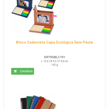
Bloco Caderneta Capa Ecológica Sem Pauta
DRTRSBLC191
L 13,5 | A 9,5 | P 4,0 cm
102 g
Detalhes