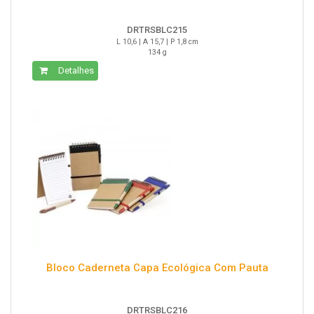
DRTRSBLC215
L 10,6 | A 15,7 | P 1,8 cm
134 g
Detalhes
Bloco Caderneta Capa Ecológica Com Pauta
DRTRSBLC216