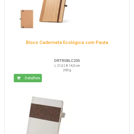
Bloco Caderneta Ecológica com Pauta
DRTRSBLC235
L 21,0 | A 14,0 cm
200 g
Detalhes