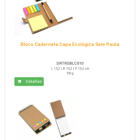
Bloco Caderneta Capa Ecológica Sem Pauta
DRTRSBLC010
L 15,2 | A 10,2 | P 15,2 cm
98 g
Detalhes