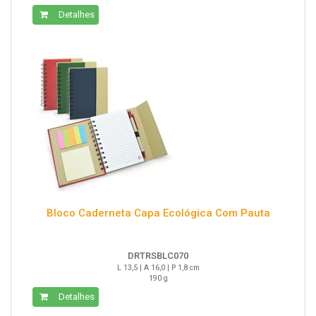
Detalhes
Bloco Caderneta Capa Ecológica Com Pauta
DRTRSBLC070
L 13,5 | A 16,0 | P 1,8 cm
190 g
Detalhes