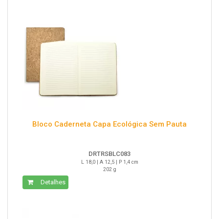
Bloco Caderneta Capa Ecológica Sem Pauta
DRTRSBLC083
L 18,0 | A 12,5 | P 1,4 cm
202 g
Detalhes