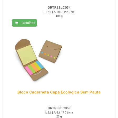
DRTRSBLC054
L 14,1 | A 18,1 | P 2,0 cm
186 g
Detalhes
Bloco Caderneta Capa Ecológica Sem Pauta
DRTRSBLC068
L 8,6 | A 8,1 | P 0,6 cm
23 g