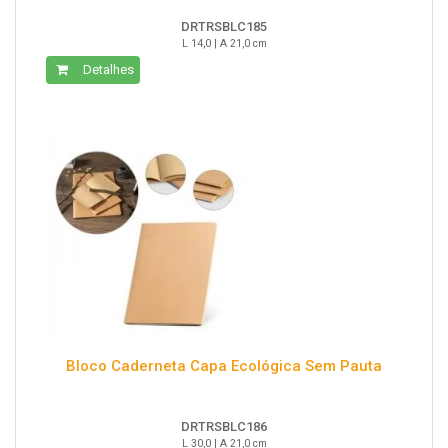
DRTRSBLC185
L 14,0 | A 21,0 cm
Detalhes
Bloco Caderneta Capa Ecológica Sem Pauta
DRTRSBLC186
L 30,0 | A 21,0 cm