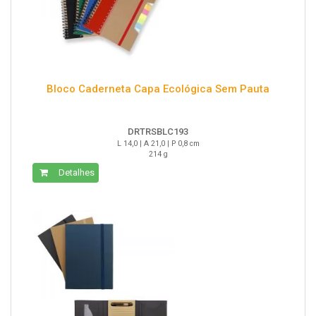
Bloco Caderneta Capa Ecológica Sem Pauta
DRTRSBLC193
L 14,0 | A 21,0 | P 0,8 cm
214 g
Detalhes