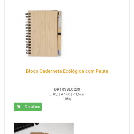
Bloco Caderneta Ecológica com Pauta
DRTRSBLC230
L 10,6 | A 14,0 | P 1,5 cm
108 g
Detalhes