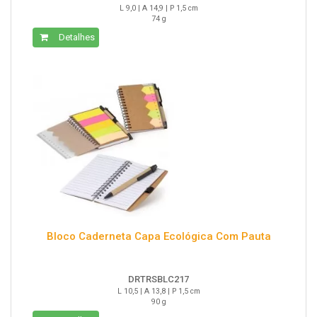
L 9,0 | A 14,9 | P 1,5 cm
74 g
Detalhes
Bloco Caderneta Capa Ecológica Com Pauta
DRTRSBLC217
L 10,5 | A 13,8 | P 1,5 cm
90 g