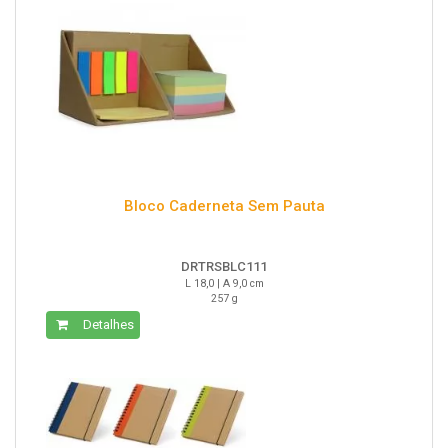
Bloco Caderneta Sem Pauta
DRTRSBLC111
L 18,0 | A 9,0 cm
257 g
Detalhes