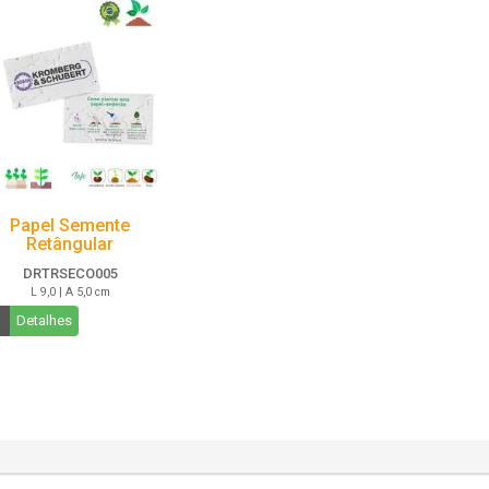
Papel Semente
Retângular
DRTRSECO005
L 9,0 | A 5,0 cm
Detalhes