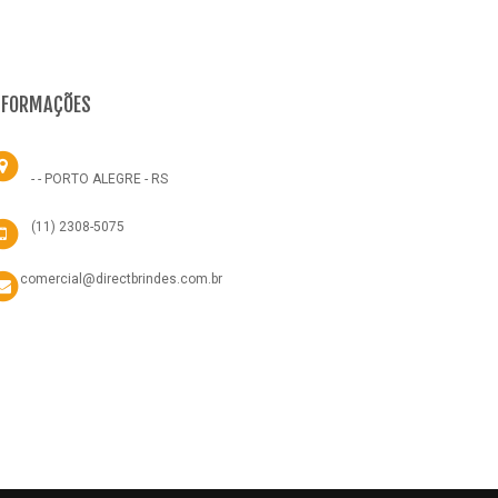
NFORMAÇÕES
- - PORTO ALEGRE - RS
(11) 2308-5075
comercial@directbrindes.com.br