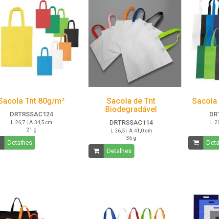
Sacola Tnt 80g/m²
Sacola de Tnt
Sacola
Biodegradável
DRTRSSAC124
DR
DRTRSSAC114
L 26,7 | A 34,5 cm
L 2
21 g
L 36,5 | A 41,0 cm
36 g
Detalhes
Deta
Detalhes