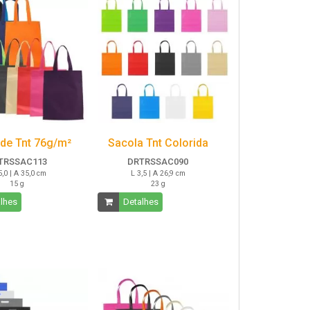
 de Tnt 76g/m²
Sacola Tnt Colorida
TRSSAC113
DRTRSSAC090
5,0 | A 35,0 cm
L 3,5 | A 26,9 cm
15 g
23 g
lhes
Detalhes