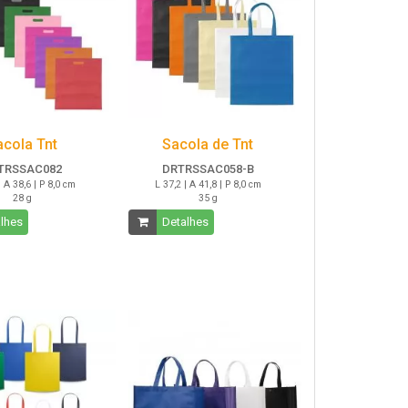
acola Tnt
Sacola de Tnt
TRSSAC082
DRTRSSAC058-B
| A 38,6 | P 8,0 cm
L 37,2 | A 41,8 | P 8,0 cm
28 g
35 g
lhes
Detalhes