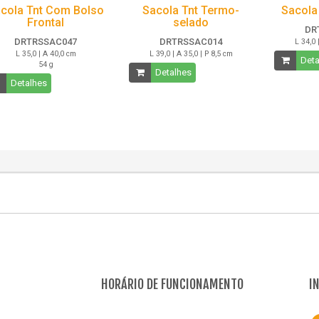
cola Tnt Com Bolso
Sacola Tnt Termo-
Sacola
Frontal
selado
DR
DRTRSSAC047
DRTRSSAC014
L 34,0 
L 35,0 | A 40,0 cm
L 39,0 | A 35,0 | P 8,5 cm
Deta
54 g
Detalhes
Detalhes
HORÁRIO DE FUNCIONAMENTO
I