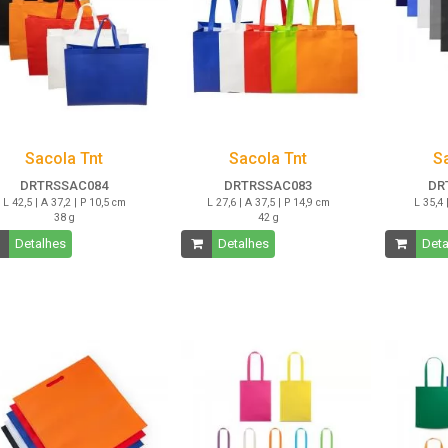
Sacola Tnt
Sacola Tnt
S
DRTRSSAC084
DRTRSSAC083
DR
L 42,5 | A 37,2 | P 10,5 cm
L 27,6 | A 37,5 | P 14,9 cm
L 35,4 
38 g
42 g
Detalhes
Detalhes
Deta