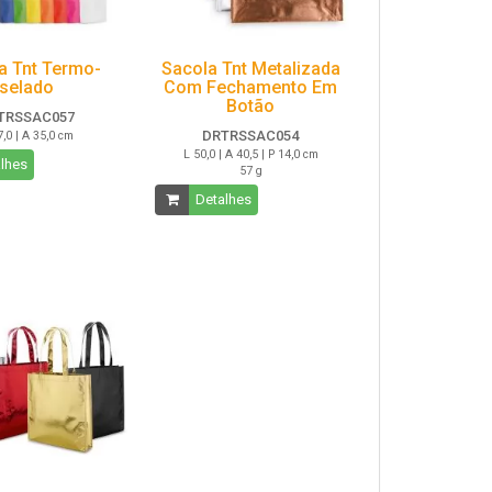
a Tnt Termo-
Sacola Tnt Metalizada
selado
Com Fechamento Em
Botão
TRSSAC057
DRTRSSAC054
7,0 | A 35,0 cm
L 50,0 | A 40,5 | P 14,0 cm
lhes
57 g
Detalhes