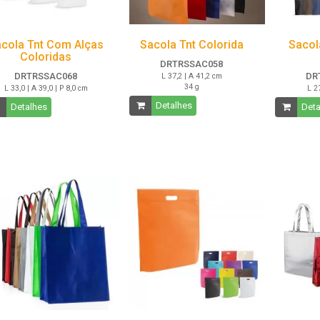
cola Tnt Com Alças
Sacola Tnt Colorida
Sacol
Coloridas
DRTRSSAC058
DRTRSSAC068
DR
L 37,2 | A 41,2 cm
34 g
L 33,0 | A 39,0 | P 8,0 cm
L 2
Detalhes
Detalhes
Deta