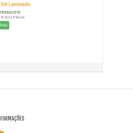
 Tnt Laminado
TRSSAC015
| A 35,0 | P 8,0 cm
lhes
NFORMAÇÕES