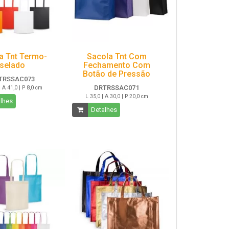
a Tnt Termo-
Sacola Tnt Com
selado
Fechamento Com
Botão de Pressão
TRSSAC073
DRTRSSAC071
| A 41,0 | P 8,0 cm
L 35,0 | A 30,0 | P 20,0 cm
lhes
Detalhes