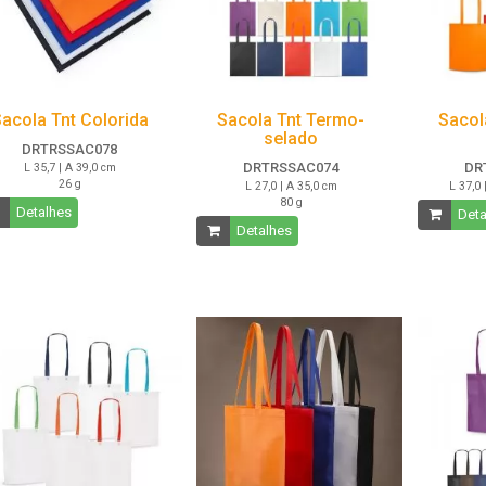
acola Tnt Colorida
Sacola Tnt Termo-
Sacol
selado
DRTRSSAC078
DRTRSSAC074
DR
L 35,7 | A 39,0 cm
26 g
L 27,0 | A 35,0 cm
L 37,0 
80 g
Detalhes
Deta
Detalhes