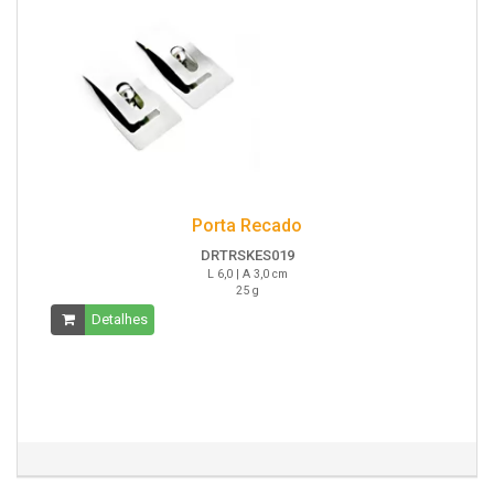
Porta Recado
DRTRSKES019
L 6,0 | A 3,0 cm
25 g
Detalhes