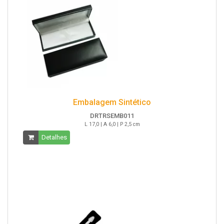
Embalagem Sintético
DRTRSEMB011
L 17,0 | A 6,0 | P 2,5 cm
Detalhes