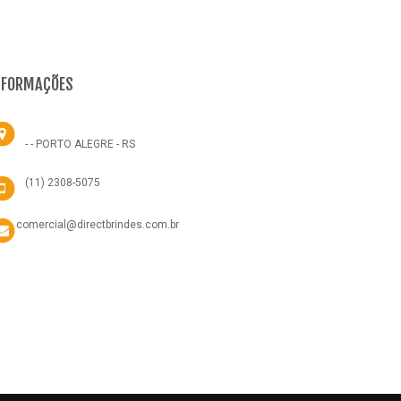
NFORMAÇÕES
- - PORTO ALEGRE - RS
(11) 2308-5075
comercial@directbrindes.com.br