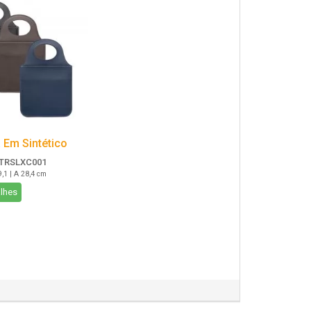
a Em Sintético
TRSLXC001
9,1 | A 28,4 cm
lhes