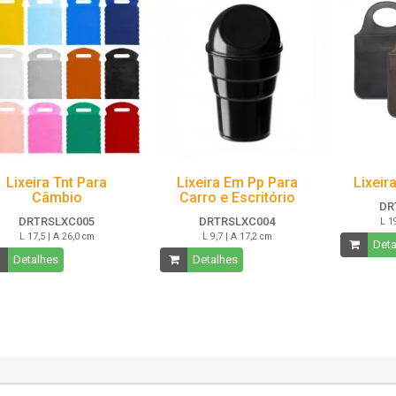
Lixeira Tnt Para
Lixeira Em Pp Para
Lixeir
Câmbio
Carro e Escritório
DR
DRTRSLXC005
DRTRSLXC004
L 1
L 17,5 | A 26,0 cm
L 9,7 | A 17,2 cm
Deta
Detalhes
Detalhes