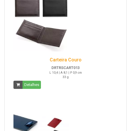
Carteira Couro
DRTRSCART013
L 10,4 | A 8,1 | P 0,9 cm
33 g
Detalhes