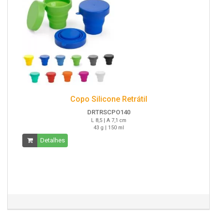
Copo Silicone Retrátil
DRTRSCPO140
L 8,5 | A 7,1 cm
43 g | 150 ml
Detalhes